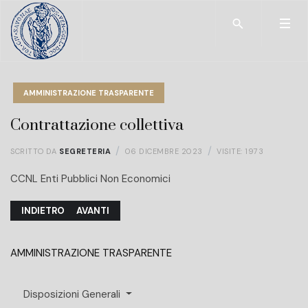
Type 2 or more char
AMMINISTRAZIONE TRASPARENTE
Contrattazione collettiva
SCRITTO DA
SEGRETERIA
06 DICEMBRE 2023
VISITE: 1973
CCNL Enti Pubblici Non Economici
ARTICOLO PRECEDENTE: INCARICHI CONFERITI E AUTORIZZATI AI
ARTICOLO SUCCESSIVO: CONTRATTAZIONE INTEG
INDIETRO
AVANTI
AMMINISTRAZIONE TRASPARENTE
Disposizioni Generali