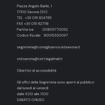
Piazza Angelo Barile, 1
17100 Savona (SV)
TEL +39 019 824785
FAX +39 019 827118
Partita iva: 00809770092
Codice fiscale: 80015330097
segreteria@consiglioavvocatisavona.it
ord.savona@cert.legalmail.it
Obiettivi di accessibilità
Gli uffici della Segreteria sono aperti al pubblico:
dal lunedì al venerdì
dalle 9.00 alle 11.00
SABATO CHIUSO