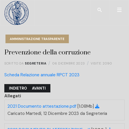
Type 2 or more char
AMMINISTRAZIONE TRASPARENTE
Prevenzione della corruzione
SCRITTO DA
SEGRETERIA
06 DICEMBRE 2023
VISITE: 2090
Scheda Relazione annuale RPCT 2023
ARTICOLO PRECEDENTE: ACCESSO AGLI ATTI
ARTICOLO SUCCESSIVO: SEGNALAZIONE CONDOTTE
INDIETRO
AVANTI
Allegati
2021 Documento attestazione.pdf
[1.08Mb]
Caricato Martedì, 12 Dicembre 2023 da Segreteria