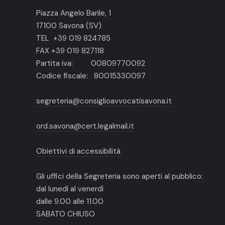
Piazza Angelo Barile, 1
17100 Savona (SV)
TEL +39 019 824785
FAX +39 019 827118
Partita iva: 00809770092
Codice fiscale: 80015330097
segreteria@consiglioavvocatisavona.it
ord.savona@cert.legalmail.it
Obiettivi di accessibilità
Gli uffici della Segreteria sono aperti al pubblico:
dal lunedì al venerdì
dalle 9.00 alle 11.00
SABATO CHIUSO