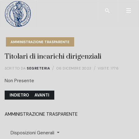
Type 2 or more char
AMMINISTRAZIONE TRASPARENTE
Titolari di incarichi dirigenziali
SCRITTO DA
SEGRETERIA
06 DICEMBRE 2023
VISITE: 1776
Non Presente
ARTICOLO PRECEDENTE: TITOLARI DI INCARICHI DIRIGENZIALI AM
ARTICOLO SUCCESSIVO: DOTAZIONE ORGANICA
INDIETRO
AVANTI
AMMINISTRAZIONE TRASPARENTE
Disposizioni Generali