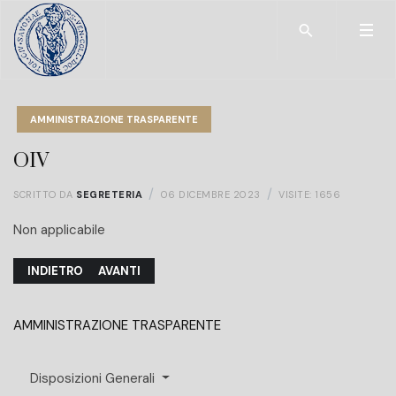
Type 2 or more char
AMMINISTRAZIONE TRASPARENTE
OIV
SCRITTO DA
SEGRETERIA
06 DICEMBRE 2023
VISITE: 1656
Non applicabile
ARTICOLO PRECEDENTE: CONTRATTAZIONE INTEGRATIVA
ARTICOLO SUCCESSIVO: ARTICOLAZIONE DEGLI UFF
INDIETRO
AVANTI
AMMINISTRAZIONE TRASPARENTE
Disposizioni Generali