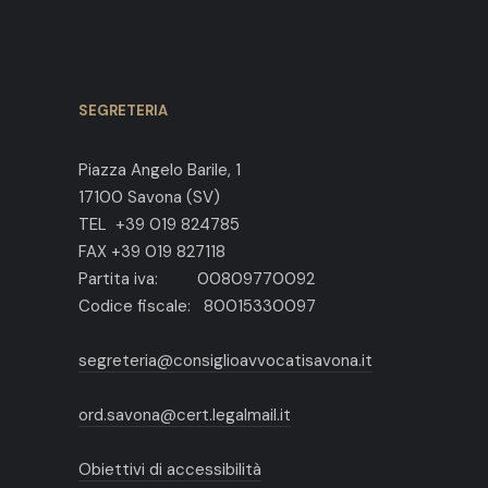
SEGRETERIA
Piazza Angelo Barile, 1
17100 Savona (SV)
TEL +39 019 824785
FAX +39 019 827118
Partita iva: 00809770092
Codice fiscale: 80015330097
segreteria@consiglioavvocatisavona.it
ord.savona@cert.legalmail.it
Obiettivi di accessibilità