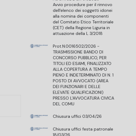
Avvio procedure per il rinnovo
dell'elenco dei soggetti idonei
alla nomina dei componenti
del Comitato Etico Territoriale
(CET) della Regione Liguria in
attuazione della L 3/2018
Prot.N.0016502/2026 -
TRASMISSIONE BANDO DI
CONCORSO PUBBLICO, PER
TITOLI ED ESAMI, FINALIZZATO
ALLA COPERTURA A TEMPO
PIENO E INDETERMINATO DI N. 1
POSTO DI AVVOCATO (AREA
NZA DI GENOVA- TRIENNIO 2026-2028 INVIO DOCUMENTAZIONE REG
DEI FUNZIONARI E DELLE
ELEVATE QUALIFICAZIONI)
PRESSO L'AVVOCATURA CIVICA
DEL COMU
Chiusura uffici 03/04/26
Chiusura uffici festa patronale
18/03/26