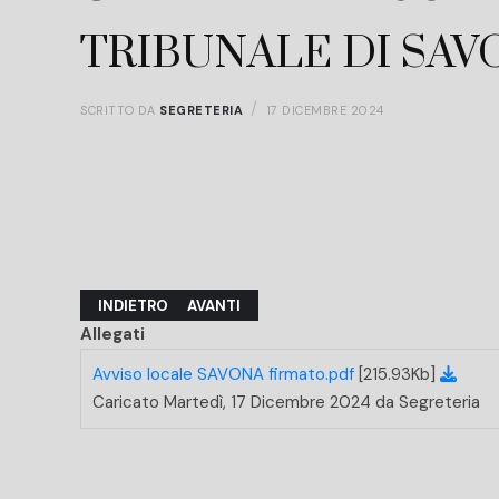
TRIBUNALE DI SAV
SCRITTO DA
SEGRETERIA
17 DICEMBRE 2024
ARTICOLO PRECEDENTE: LETTERA ENTI
ARTICOLO SUCCESSIVO: BANDO PER LA NO
INDIETRO
AVANTI
Allegati
Avviso locale SAVONA firmato.pdf
[215.93Kb]
Caricato Martedì, 17 Dicembre 2024 da Segreteria