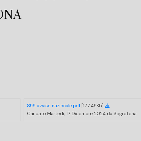
ONA
MINA E LA CONFERMA DEGLI ESPERTI DEL TRIBUNALE DI SORVEGLIA
899 avviso nazionale.pdf
[177.49Kb]
Caricato Martedì, 17 Dicembre 2024 da Segreteria