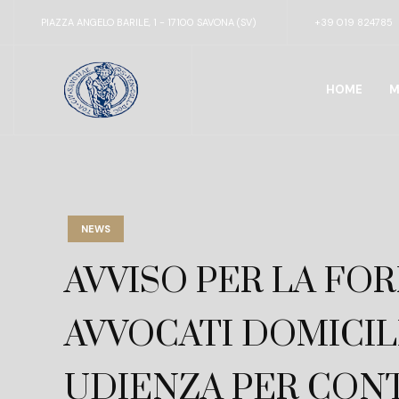
PIAZZA ANGELO BARILE, 1 - 17100 SAVONA (SV)
+39 019 824785
HOME
M
NEWS
AVVISO PER LA FOR
AVVOCATI DOMICILI
UDIENZA PER CONT