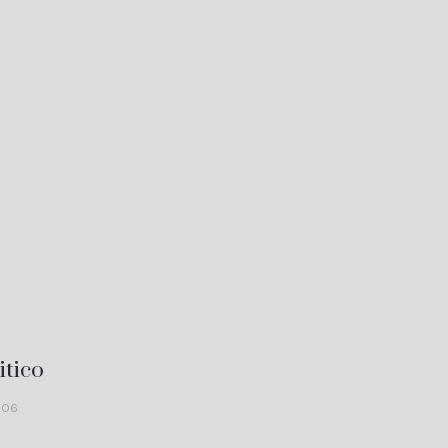
itico
506