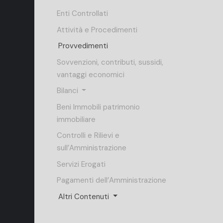
Enti Controllati
Attività e Procedimenti
Provvedimenti
Sovvenzioni, contributi, sussidi,
vantaggi economici
Bilanci
Beni Immobili patrimonio
immobiliare
Controlli e Rilievi e
sull’Amministrazione
Servizi Erogati
Pagamenti dell’Amministrazione
Altri Contenuti