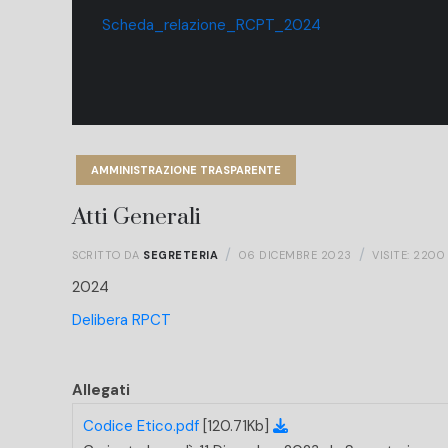
Scheda_relazione_RCPT_2024
AMMINISTRAZIONE TRASPARENTE
Atti Generali
SCRITTO DA
SEGRETERIA
06 DICEMBRE 2023
VISITE: 2200
2024
Delibera RPCT
Allegati
Codice Etico.pdf
[120.71Kb]