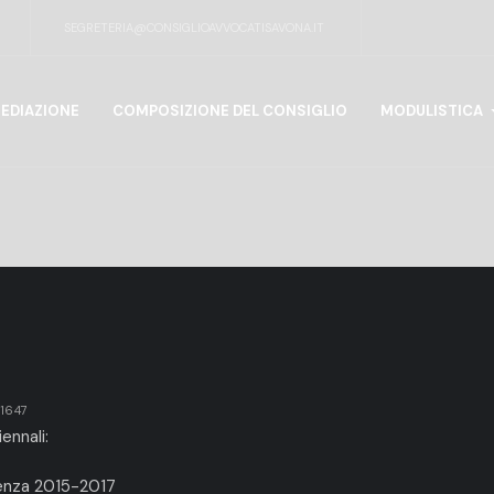
SEGRETERIA@CONSIGLIOAVVOCATISAVONA.IT
EDIAZIONE
COMPOSIZIONE DEL CONSIGLIO
MODULISTICA
11647
ennali:
renza 2015-2017