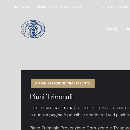
PIAZZA ANGELO BARILE, 1 - 17100 SAVONA (SV)
+39 019 824785
HOME
M
AMMINISTRAZIONE TRASPARENTE
Piani Triennali
SCRITTO DA
SEGRETERIA
06 DICEMBRE 2023
VISITE: 
In questa pagina è possibile scaricare i vari piani tri
Piano Triennale Prevenzione Corruzione e Traspa