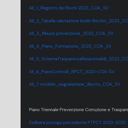
All_1_Registro dei Rischi 2023_COA_SV
All_2_Tabella valutazione livello Rischio_2023_
All_3_Misure prevenzione_2023_COA_SV
All_4_Piano_Formazione_2023_COA_SV
All_5_SchemaTrasparenzaResponsabili_2023_C
All_6_PianoControlli_RPCT_2023-COA-SV
All_7 modello_segnalazione_illecito_COA_SV
Piano Triennale Prevenzione Corruzione e Traspa
Delibera proroga precedente PTPCT 2023-2025